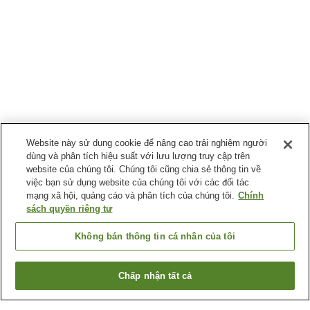
Website này sử dụng cookie để nâng cao trải nghiệm người
dùng và phân tích hiệu suất với lưu lượng truy cập trên
website của chúng tôi. Chúng tôi cũng chia sẻ thông tin về
việc bạn sử dụng website của chúng tôi với các đối tác
mạng xã hội, quảng cáo và phân tích của chúng tôi.
Chính
sách quyền riêng tư
Không bán thông tin cá nhân của tôi
Chấp nhận tất cả
Quay lại trang trước