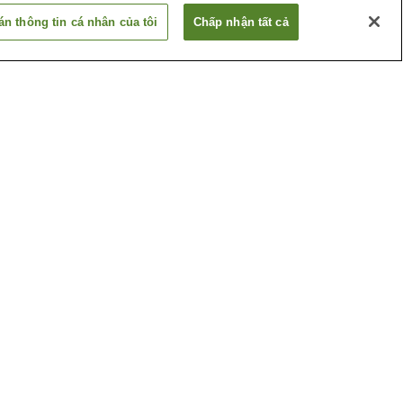
n thông tin cá nhân của tôi
Chấp nhận tất cả
Ga Aratama-bashi
a
Ga Chikusa
Xem thêm
ân
Bảo tàng kho báu Đền
Atsuta-jingu
huật
Bảo tàng nghệ thuật
thành phố Nagoya
Xem thêm