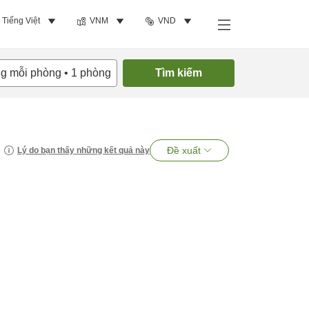
Tiếng Việt
VNM
VND
ng mỗi phòng
•
1
phòng
Tìm kiếm
Đề xuất
Lý do bạn thấy những kết quả này