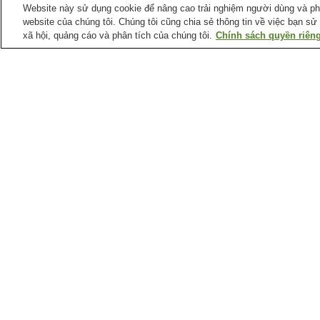
Website này sử dụng cookie để nâng cao trải nghiệm người dùng và phân
website của chúng tôi. Chúng tôi cũng chia sẻ thông tin về việc bạn sử
xã hội, quảng cáo và phân tích của chúng tôi.
Chính sách quyền riêng
Ga xe lửa tại
Thành phố Nagoya
Ga Aioiyama
Ga Ajima
Ga Arimatsu
Ga Atsuta
Điểm ưa thích tại
Thành phố Nagoya
Biệt thự Yokiso
Bảo tàng Nam Cực Fuji
Bảo tàng khoa học thành
Bảo tàng khoa học điện
phố Nagoya
năng Chubu
Trang chủ
Nhật Bản
Tỉnh Aichi
Thành phố