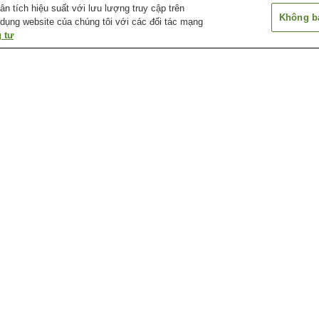
 tích hiệu suất với lưu lượng truy cập trên
Không bá
 dụng website của chúng tôi với các đối tác mạng
 tư
Ga Amagasaka
Ga Arahata
Ga Arako
Ga Atsuta Jingu Nishi
Ga Atsuta Jingu Temma-
Ga Chayagasak
(gần đền thờ Atsuta)
cho (gần đền thờ Atsuta)
Bảo tàng con đường văn
Bảo tàng công nghệ
Bảo tàng hải qu
hóa Futaba
Toyota
Nagoya
Bảo tàng nghệ thuật
Bảo tàng nghệ thuật
Bảo tàng nghệ t
Daiichi
Showa
Tokugawa
 Nagoya
Ga Omori-Kinjogakuin-mae