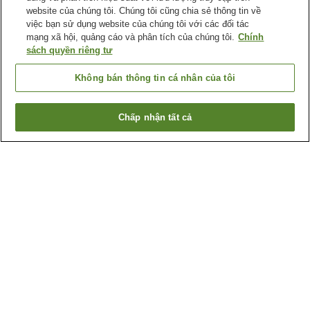
website của chúng tôi. Chúng tôi cũng chia sẻ thông tin về
việc bạn sử dụng website của chúng tôi với các đối tác
mạng xã hội, quảng cáo và phân tích của chúng tôi.
Chính
sách quyền riêng tư
Không bán thông tin cá nhân của tôi
Chấp nhận tất cả
Quay lại trang trước
74
cơ sở lưu trú
Lý do bạn thấy những kết quả này