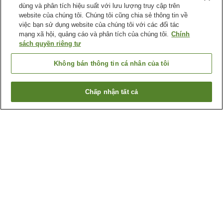
dùng và phân tích hiệu suất với lưu lượng truy cập trên
website của chúng tôi. Chúng tôi cũng chia sẻ thông tin về
việc bạn sử dụng website của chúng tôi với các đối tác
mạng xã hội, quảng cáo và phân tích của chúng tôi.
Chính
sách quyền riêng tư
Không bán thông tin cá nhân của tôi
Chấp nhận tất cả
Quay lại trang trước
2
cơ sở lưu trú
Lý do bạn thấy những kết quả này