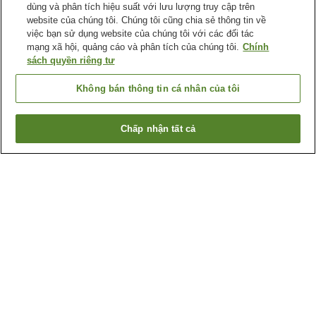
dùng và phân tích hiệu suất với lưu lượng truy cập trên
website của chúng tôi. Chúng tôi cũng chia sẻ thông tin về
việc bạn sử dụng website của chúng tôi với các đối tác
mạng xã hội, quảng cáo và phân tích của chúng tôi.
Chính
sách quyền riêng tư
Không bán thông tin cá nhân của tôi
Chấp nhận tất cả
Quay lại trang trước
1 cơ sở lưu trú
Lý do bạn thấy những kết quả này