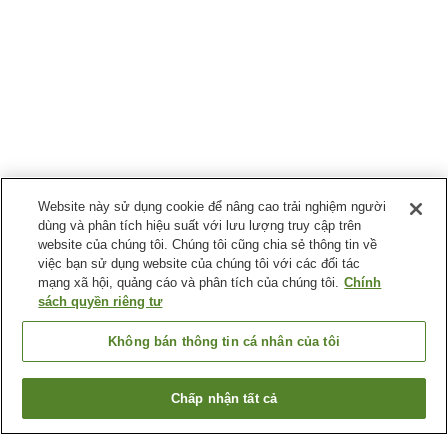
Website này sử dụng cookie để nâng cao trải nghiệm người
dùng và phân tích hiệu suất với lưu lượng truy cập trên
website của chúng tôi. Chúng tôi cũng chia sẻ thông tin về
việc bạn sử dụng website của chúng tôi với các đối tác
mạng xã hội, quảng cáo và phân tích của chúng tôi.
Chính
sách quyền riêng tư
Không bán thông tin cá nhân của tôi
Chấp nhận tất cả
Quay lại trang trước