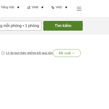
Tiếng Việt
VNM
VND
ng mỗi phòng
•
1
phòng
Tìm kiếm
Đề xuất
Lý do bạn thấy những kết quả này