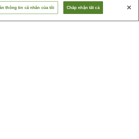
n thông tin cá nhân của tôi
Chấp nhận tất cả
Ga Aratama-bashi
a
Ga Chikusa
Xem thêm
ân
Bảo tàng kho báu Đền
Atsuta-jingu
huật
Bảo tàng nghệ thuật
thành phố Nagoya
Xem thêm