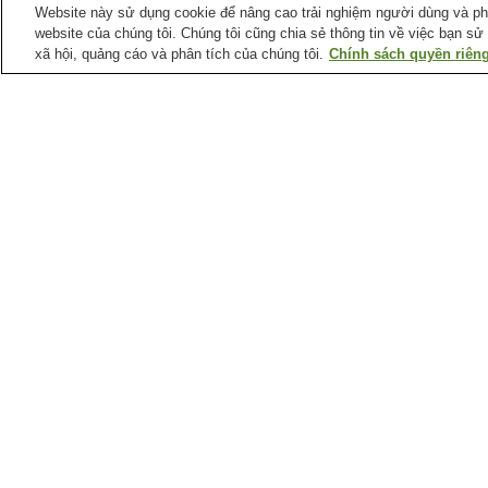
Website này sử dụng cookie để nâng cao trải nghiệm người dùng và phân
website của chúng tôi. Chúng tôi cũng chia sẻ thông tin về việc bạn sử
xã hội, quảng cáo và phân tích của chúng tôi.
Chính sách quyền riêng
Ga xe lửa tại
Thành phố Nagoya
Ga Aioiyama
Ga Ajima
Ga Arimatsu
Ga Atsuta
Điểm ưa thích tại
Thành phố Nagoya
Biệt thự Yokiso
Bảo tàng Nam Cực Fuji
Bảo tàng khoa học thành
Bảo tàng khoa học điện
phố Nagoya
năng Chubu
Trang chủ
Nhật Bản
Tỉnh Aichi
Thành phố