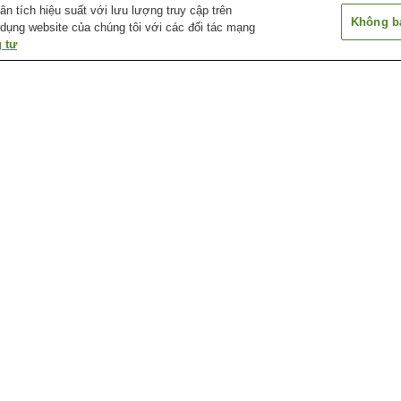
 tích hiệu suất với lưu lượng truy cập trên
Không bá
 dụng website của chúng tôi với các đối tác mạng
 tư
Ga Amagasaka
Ga Arahata
Ga Arako
Ga Atsuta Jingu Nishi
Ga Atsuta Jingu Temma-
Ga Chayagasak
(gần đền thờ Atsuta)
cho (gần đền thờ Atsuta)
Bảo tàng con đường văn
Bảo tàng công nghệ
Bảo tàng hải qu
hóa Futaba
Toyota
Nagoya
Bảo tàng nghệ thuật
Bảo tàng nghệ thuật
Bảo tàng nghệ t
Daiichi
Showa
Tokugawa
 Nagoya
Ga Công viên Shonai Ryokuchi