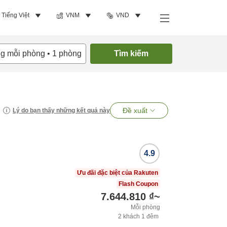
Tiếng Việt
VNM
VND
ng mỗi phòng
•
1
phòng
Tìm kiếm
Đề xuất
Lý do bạn thấy những kết quả này
4.9
Ưu đãi đặc biệt của Rakuten
Flash Coupon
7.644.810 ₫
~
Mỗi phòng
2
khách
1
đêm