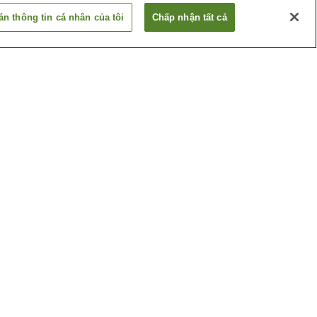
n thông tin cá nhân của tôi
Chấp nhận tất cả
Ga Aratama-bashi
a
Ga Chikusa
Xem thêm
ân
Bảo tàng kho báu Đền
Atsuta-jingu
huật
Bảo tàng nghệ thuật
thành phố Nagoya
Xem thêm