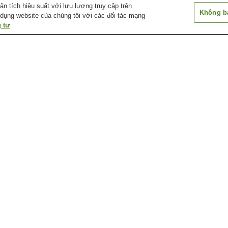
 tích hiệu suất với lưu lượng truy cập trên
Không bá
 dụng website của chúng tôi với các đối tác mạng
 tư
Ga Amagasaka
Ga Arahata
Ga Arako
Ga Atsuta Jingu Nishi
Ga Atsuta Jingu Temma-
Ga Chayagasak
(gần đền thờ Atsuta)
cho (gần đền thờ Atsuta)
Bảo tàng con đường văn
Bảo tàng công nghệ
Bảo tàng hải qu
hóa Futaba
Toyota
Nagoya
Bảo tàng nghệ thuật
Bảo tàng nghệ thuật
Bảo tàng nghệ t
Daiichi
Showa
Tokugawa
 Nagoya
Ga Ủy ban Quận Mizuho