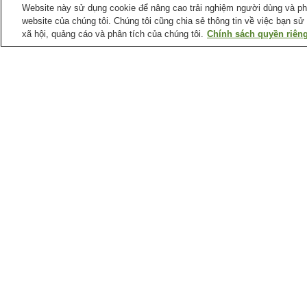
Website này sử dụng cookie để nâng cao trải nghiệm người dùng và phân
website của chúng tôi. Chúng tôi cũng chia sẻ thông tin về việc bạn sử
xã hội, quảng cáo và phân tích của chúng tôi.
Chính sách quyền riêng
Ga xe lửa tại
Thành phố Nagoya
Ga Aioiyama
Ga Ajima
Ga Arimatsu
Ga Atsuta
Điểm ưa thích tại
Thành phố Nagoya
Biệt thự Yokiso
Bảo tàng Nam Cực Fuji
Bảo tàng khoa học thành
Bảo tàng khoa học điện
phố Nagoya
năng Chubu
Trang chủ
Nhật Bản
Tỉnh Aichi
Thành phố