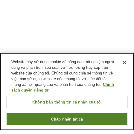
Website này sử dụng cookie để nâng cao trải nghiệm người
dùng và phân tích hiệu suất với lưu lượng truy cập trên
website của chúng tôi. Chúng tôi cũng chia sẻ thông tin về
việc bạn sử dụng website của chúng tôi với các đối tác
mạng xã hội, quảng cáo và phân tích của chúng tôi.
Chính
sách quyền riêng tư
Không bán thông tin cá nhân của tôi
Chấp nhận tất cả
Quay lại trang trước