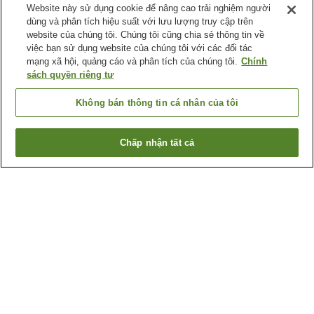
Website này sử dụng cookie để nâng cao trải nghiệm người
dùng và phân tích hiệu suất với lưu lượng truy cập trên
website của chúng tôi. Chúng tôi cũng chia sẻ thông tin về
việc bạn sử dụng website của chúng tôi với các đối tác
mạng xã hội, quảng cáo và phân tích của chúng tôi.
Chính
sách quyền riêng tư
Không bán thông tin cá nhân của tôi
Chấp nhận tất cả
Quay lại trang trước