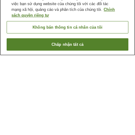
việc bạn sử dụng website của chúng tôi với các đối tác
mạng xã hội, quảng cáo và phân tích của chúng tôi.
Chính
sách quyền riêng tư
Không bán thông tin cá nhân của tôi
Chấp nhận tất cả
Quay lại trang trước
1 cơ sở lưu trú
Lý do bạn thấy những kết quả này