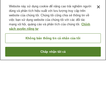
Website này sử dụng cookie để nâng cao trải nghiệm người
dùng và phân tích hiệu suất với lưu lượng truy cập trên
website của chúng tôi. Chúng tôi cũng chia sẻ thông tin về
việc bạn sử dụng website của chúng tôi với các đối tác
mạng xã hội, quảng cáo và phân tích của chúng tôi.
Chính
sách quyền riêng tư
Không bán thông tin cá nhân của tôi
Chấp nhận tất cả
Quay lại trang trước