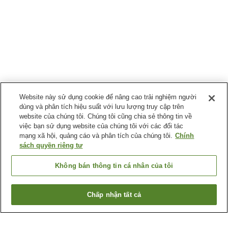
Website này sử dụng cookie để nâng cao trải nghiệm người
dùng và phân tích hiệu suất với lưu lượng truy cập trên
website của chúng tôi. Chúng tôi cũng chia sẻ thông tin về
việc bạn sử dụng website của chúng tôi với các đối tác
mạng xã hội, quảng cáo và phân tích của chúng tôi.
Chính
sách quyền riêng tư
Không bán thông tin cá nhân của tôi
Chấp nhận tất cả
Quay lại trang trước