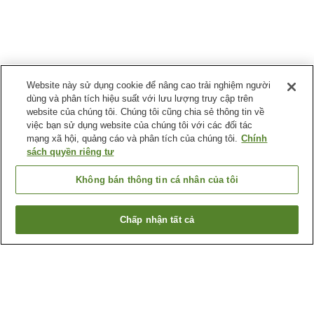
Website này sử dụng cookie để nâng cao trải nghiệm người
dùng và phân tích hiệu suất với lưu lượng truy cập trên
website của chúng tôi. Chúng tôi cũng chia sẻ thông tin về
việc bạn sử dụng website của chúng tôi với các đối tác
mạng xã hội, quảng cáo và phân tích của chúng tôi.
Chính
sách quyền riêng tư
Không bán thông tin cá nhân của tôi
Chấp nhận tất cả
Quay lại trang trước