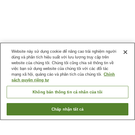
Website này sử dụng cookie để nâng cao trải nghiệm người
dùng và phân tích hiệu suất với lưu lượng truy cập trên
website của chúng tôi. Chúng tôi cũng chia sẻ thông tin về
việc bạn sử dụng website của chúng tôi với các đối tác
mạng xã hội, quảng cáo và phân tích của chúng tôi.
Chính
sách quyền riêng tư
Không bán thông tin cá nhân của tôi
Chấp nhận tất cả
Quay lại trang trước