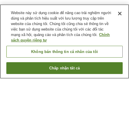
Website này sử dụng cookie để nâng cao trải nghiệm người
dùng và phân tích hiệu suất với lưu lượng truy cập trên
website của chúng tôi. Chúng tôi cũng chia sẻ thông tin về
việc bạn sử dụng website của chúng tôi với các đối tác
mạng xã hội, quảng cáo và phân tích của chúng tôi.
Chính
sách quyền riêng tư
Không bán thông tin cá nhân của tôi
Chấp nhận tất cả
Quay lại trang trước