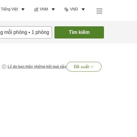
Tiếng Việt
VNM
VND
ng mỗi phòng
•
1
phòng
Tìm kiếm
Đề xuất
Lý do bạn thấy những kết quả này