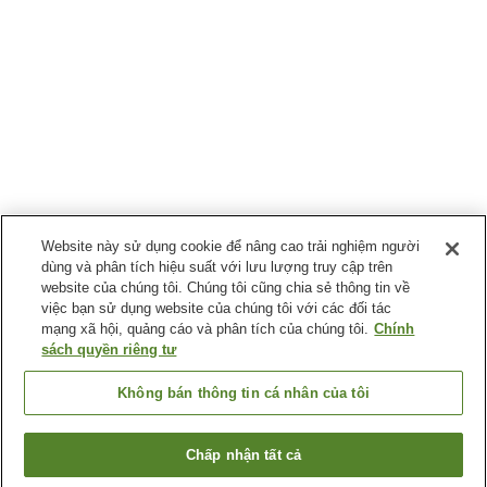
Website này sử dụng cookie để nâng cao trải nghiệm người
dùng và phân tích hiệu suất với lưu lượng truy cập trên
website của chúng tôi. Chúng tôi cũng chia sẻ thông tin về
việc bạn sử dụng website của chúng tôi với các đối tác
mạng xã hội, quảng cáo và phân tích của chúng tôi.
Chính
sách quyền riêng tư
Không bán thông tin cá nhân của tôi
Chấp nhận tất cả
Quay lại trang trước