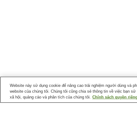
Website này sử dụng cookie để nâng cao trải nghiệm người dùng và phân
website của chúng tôi. Chúng tôi cũng chia sẻ thông tin về việc bạn sử
xã hội, quảng cáo và phân tích của chúng tôi.
Chính sách quyền riêng
Suối nước nóng tại
Tỉnh Akita
Làng Mizusawa Onsen
Làng suối nước nóng
Akita Hachimantai
Suối nước nóng Anraku
Suối nước nóng Doroyu