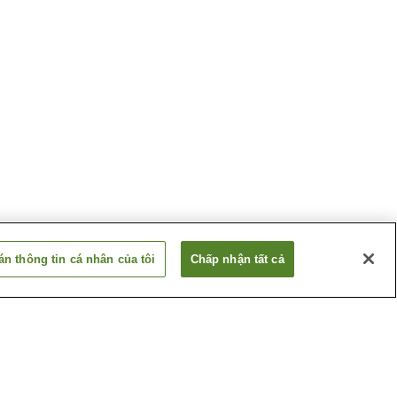
n thông tin cá nhân của tôi
Chấp nhận tất cả
Akita
Suối nước nóng Akita
Shirakami
Suối nước nóng
Hachimori Isaribi