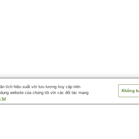
 tích hiệu suất với lưu lượng truy cập trên
Không bá
 dụng website của chúng tôi với các đối tác mạng
 tư
Làng suối nước nóng
Suối nước nóng
Suối nước nóng 
Tazawako Kogen
Akinomiya
Suối nước nóng Fuke-no-
Suối nước nóng
Suối nước nóng
Yu
Furusawa
Goshogake