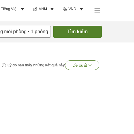
Tiếng Việt
VNM
VND
ng mỗi phòng
•
1
phòng
Tìm kiếm
Đề xuất
Lý do bạn thấy những kết quả này