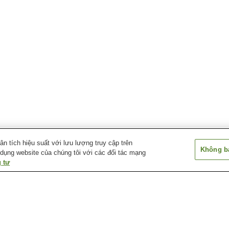
 tích hiệu suất với lưu lượng truy cập trên
Không bá
 dụng website của chúng tôi với các đối tác mạng
 tư
Làng suối nước nóng
Suối nước nóng
Suối nước nóng 
Tazawako Kogen
Akinomiya
Suối nước nóng Fuke-no-
Suối nước nóng
Suối nước nóng
Yu
Furusawa
Goshogake