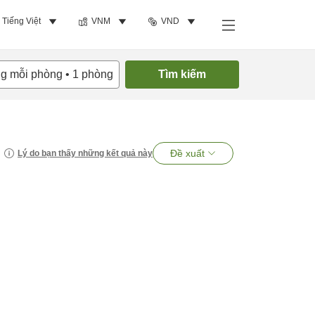
Tiếng Việt
VNM
VND
ng mỗi phòng
•
1
phòng
Tìm kiếm
Đề xuất
Lý do bạn thấy những kết quả này