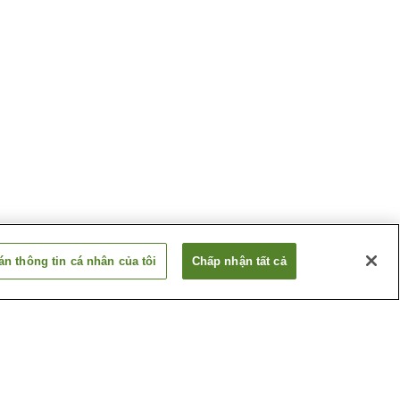
n thông tin cá nhân của tôi
Chấp nhận tất cả
Akita
Suối nước nóng Akita
Shirakami
Suối nước nóng
Hachimori Isaribi