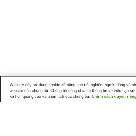
Website này sử dụng cookie để nâng cao trải nghiệm người dùng và phân
website của chúng tôi. Chúng tôi cũng chia sẻ thông tin về việc bạn sử
xã hội, quảng cáo và phân tích của chúng tôi.
Chính sách quyền riêng
Suối nước nóng tại
Tỉnh Akita
Làng Mizusawa Onsen
Làng suối nước nóng
Akita Hachimantai
Suối nước nóng Anraku
Suối nước nóng Doroyu