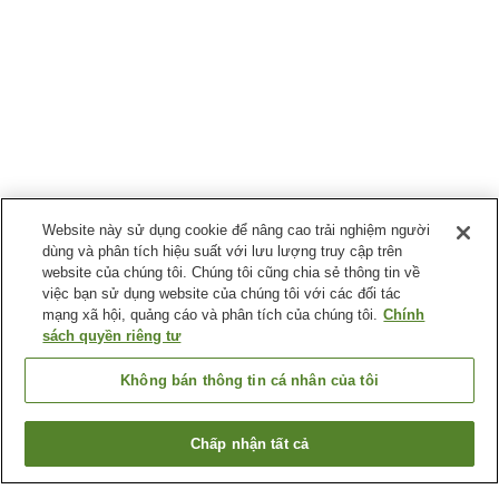
Website này sử dụng cookie để nâng cao trải nghiệm người
dùng và phân tích hiệu suất với lưu lượng truy cập trên
website của chúng tôi. Chúng tôi cũng chia sẻ thông tin về
việc bạn sử dụng website của chúng tôi với các đối tác
mạng xã hội, quảng cáo và phân tích của chúng tôi.
Chính
sách quyền riêng tư
Không bán thông tin cá nhân của tôi
Chấp nhận tất cả
Quay lại trang trước