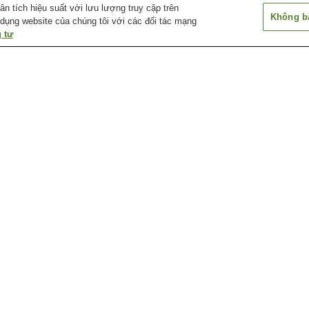
 tích hiệu suất với lưu lượng truy cập trên
Không bá
 dụng website của chúng tôi với các đối tác mạng
 tư
Ga Asamushi-Onsen
Ga Daishaka
Ga Higashi-Aom
Ga Okunai
Ga Shin-Aomori
Ga Tsugaru-Miy
Chùa Seiryu-ji (Aomori)
Cáp treo Hakkoda
Cầu Jogakura O
Núi Hakkoda
Thủy cung Asamushi
Trung tâm nghệ 
đương đại Aomo
ố Aomori
Ga Tsugaru-Miyata