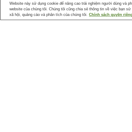
Website này sử dụng cookie để nâng cao trải nghiệm người dùng và phân
website của chúng tôi. Chúng tôi cũng chia sẻ thông tin về việc bạn sử
xã hội, quảng cáo và phân tích của chúng tôi.
Chính sách quyền riêng
Ga xe lửa tại
Thành phố Aomori
Ga Aburakawa
Ga Aomori
Ga Namioka
Ga Nonai
Điểm ưa thích tại
Thành phố Aomori
Bảo tàng Lâm nghiệp
Bảo tàng nghệ thuật
Thành phố Aomori
tưởng niệm Munakata
Shiko
Di tích vòng đá Komakino
Hồ Jigoku
Trang chủ
Nhật Bản
Tỉnh Aomori
Thành ph