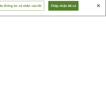
n thông tin cá nhân của tôi
Chấp nhận tất cả
ori
Ga Koyanagi
ata
Ga Tsugaru-Shinjo
Xem thêm
hashi
Di tích lịch sử đặc biệt
Sannai Maruyama
thuật
Trung tâm thông tin du
ri
lịch Aomori ASPAM
Xem thêm