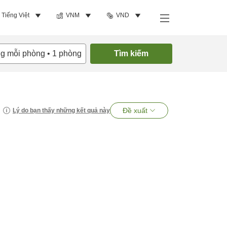
Tiếng Việt
VNM
VND
ng mỗi phòng
•
1
phòng
Tìm kiếm
Đề xuất
Lý do bạn thấy những kết quả này