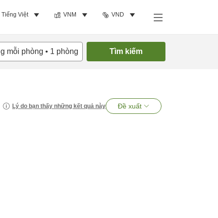
Tiếng Việt
VNM
VND
ng mỗi phòng
•
1
phòng
Tìm kiếm
Đề xuất
Lý do bạn thấy những kết quả này