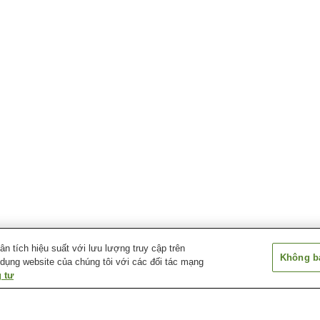
 tích hiệu suất với lưu lượng truy cập trên
Không bá
 dụng website của chúng tôi với các đối tác mạng
 tư
Ga Ikarigaseki
Ga Onoe Koko-mae
Ga Tachita