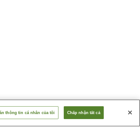
n thông tin cá nhân của tôi
Chấp nhận tất cả
Ga Tsugaru-Onoe