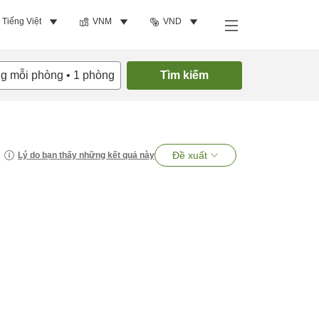
Tiếng Việt
VNM
VND
ng mỗi phòng
•
1
phòng
Tìm kiếm
Đề xuất
Lý do bạn thấy những kết quả này