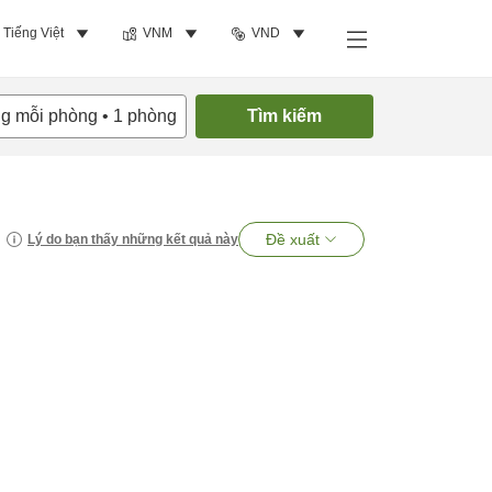
Tiếng Việt
VNM
VND
ng mỗi phòng
•
1
phòng
Tìm kiếm
Đề xuất
Lý do bạn thấy những kết quả này