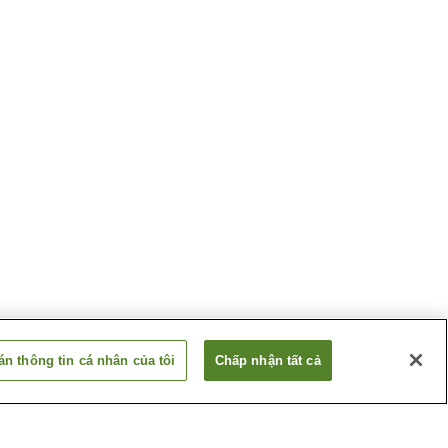
n thông tin cá nhân của tôi
Chấp nhận tất cả
Ga Tsugaru-Onoe