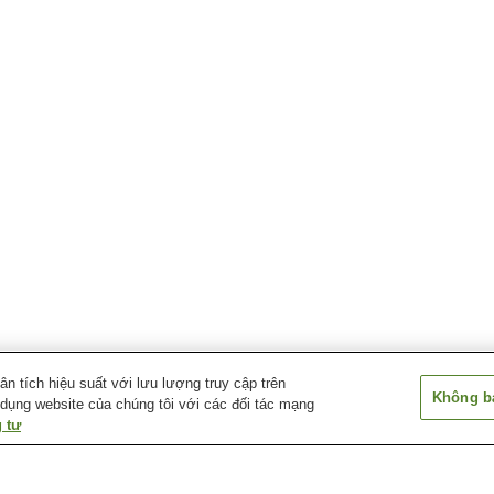
 tích hiệu suất với lưu lượng truy cập trên
Không bá
 dụng website của chúng tôi với các đối tác mạng
 tư
Ga Ikarigaseki
Ga Onoe Koko-mae
Ga Tachita