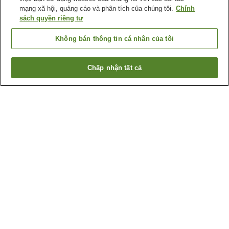
mạng xã hội, quảng cáo và phân tích của chúng tôi.
Chính
sách quyền riêng tư
Không bán thông tin cá nhân của tôi
Chấp nhận tất cả
Quay lại trang trước
3
cơ sở lưu trú
Lý do bạn thấy những kết quả này