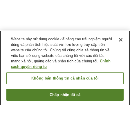
Website này sử dụng cookie để nâng cao trải nghiệm người
dùng và phân tích hiệu suất với lưu lượng truy cập trên
website của chúng tôi. Chúng tôi cũng chia sẻ thông tin về
việc bạn sử dụng website của chúng tôi với các đối tác
mạng xã hội, quảng cáo và phân tích của chúng tôi.
Chính
sách quyền riêng tư
Không bán thông tin cá nhân của tôi
Chấp nhận tất cả
Quay lại trang trước