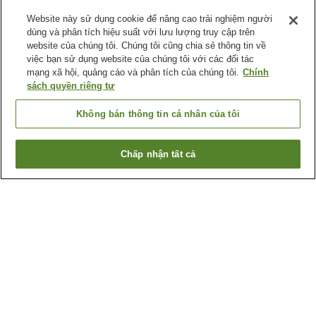
Website này sử dụng cookie để nâng cao trải nghiệm người
dùng và phân tích hiệu suất với lưu lượng truy cập trên
website của chúng tôi. Chúng tôi cũng chia sẻ thông tin về
việc bạn sử dụng website của chúng tôi với các đối tác
mạng xã hội, quảng cáo và phân tích của chúng tôi.
Chính
sách quyền riêng tư
Không bán thông tin cá nhân của tôi
Chấp nhận tất cả
Quay lại trang trước