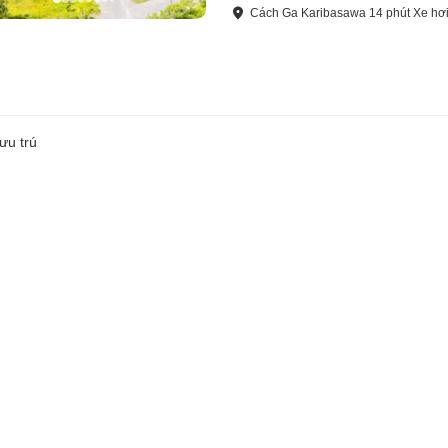
Cách
Ga Karibasawa
14
phút
Xe hơ
ưu trú