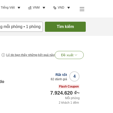
Tiếng Việt
VNM
VND
ng mỗi phòng
•
1
phòng
Tìm kiếm
Đề xuất
Lý do bạn thấy những kết quả này
Rất tốt
4
82
đánh giá
do
Flash Coupon
7.924.620 ₫
~
Mỗi phòng
2
khách
1
đêm