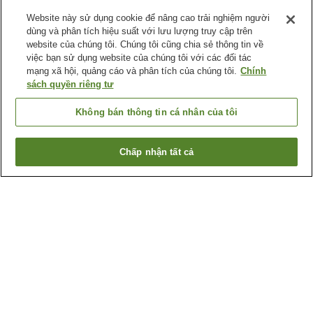
Website này sử dụng cookie để nâng cao trải nghiệm người
dùng và phân tích hiệu suất với lưu lượng truy cập trên
website của chúng tôi. Chúng tôi cũng chia sẻ thông tin về
việc bạn sử dụng website của chúng tôi với các đối tác
mạng xã hội, quảng cáo và phân tích của chúng tôi.
Chính
sách quyền riêng tư
Không bán thông tin cá nhân của tôi
Chấp nhận tất cả
Quay lại trang trước