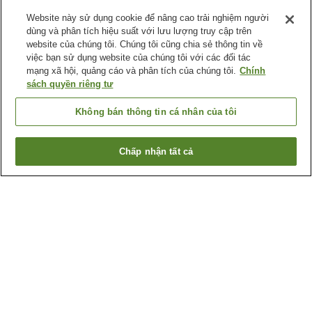
Website này sử dụng cookie để nâng cao trải nghiệm người
dùng và phân tích hiệu suất với lưu lượng truy cập trên
website của chúng tôi. Chúng tôi cũng chia sẻ thông tin về
việc bạn sử dụng website của chúng tôi với các đối tác
mạng xã hội, quảng cáo và phân tích của chúng tôi.
Chính
sách quyền riêng tư
Không bán thông tin cá nhân của tôi
Chấp nhận tất cả
Quay lại trang trước