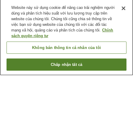
Website này sử dụng cookie để nâng cao trải nghiệm người
dùng và phân tích hiệu suất với lưu lượng truy cập trên
website của chúng tôi. Chúng tôi cũng chia sẻ thông tin về
việc bạn sử dụng website của chúng tôi với các đối tác
mạng xã hội, quảng cáo và phân tích của chúng tôi.
Chính
sách quyền riêng tư
Không bán thông tin cá nhân của tôi
Chấp nhận tất cả
Quay lại trang trước