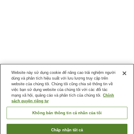
Website này sử dụng cookie để nâng cao trải nghiệm người
dùng và phân tích hiệu suất với lưu lượng truy cập trên
website của chúng tôi. Chúng tôi cũng chia sẻ thông tin về
việc bạn sử dụng website của chúng tôi với các đối tác
mạng xã hội, quảng cáo và phân tích của chúng tôi.
Chính
sách quyền riêng tư
Không bán thông tin cá nhân của tôi
Chấp nhận tất cả
Quay lại trang trước