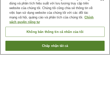
dùng và phân tích hiệu suất với lưu lượng truy cập trên
website của chúng tôi. Chúng tôi cũng chia sẻ thông tin về
việc bạn sử dụng website của chúng tôi với các đối tác
mạng xã hội, quảng cáo và phân tích của chúng tôi.
Chính
sách quyền riêng tư
Không bán thông tin cá nhân của tôi
Chấp nhận tất cả
Quay lại trang trước
7
cơ sở lưu trú
Lý do bạn thấy những kết quả này