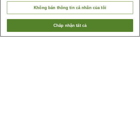
Không bán thông tin cá nhân của tôi
Chấp nhận tất cả
Quay lại trang trước