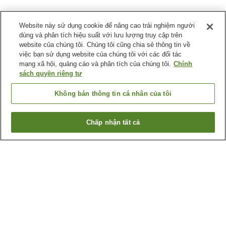
Website này sử dụng cookie để nâng cao trải nghiệm người
dùng và phân tích hiệu suất với lưu lượng truy cập trên
website của chúng tôi. Chúng tôi cũng chia sẻ thông tin về
việc bạn sử dụng website của chúng tôi với các đối tác
mạng xã hội, quảng cáo và phân tích của chúng tôi.
Chính
sách quyền riêng tư
Không bán thông tin cá nhân của tôi
Chấp nhận tất cả
Quay lại trang trước