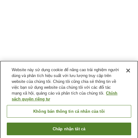
Website này sử dụng cookie để nâng cao trải nghiệm người
dùng và phân tích hiệu suất với lưu lượng truy cập trên
website của chúng tôi. Chúng tôi cũng chia sẻ thông tin về
việc bạn sử dụng website của chúng tôi với các đối tác
mạng xã hội, quảng cáo và phân tích của chúng tôi.
Chính
sách quyền riêng tư
Không bán thông tin cá nhân của tôi
Chấp nhận tất cả
Quay lại trang trước