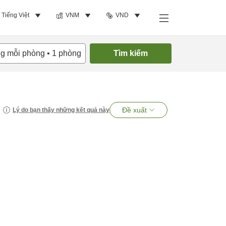
Tiếng Việt
VNM
VND
ng mỗi phòng
•
1
phòng
Tìm kiếm
Đề xuất
Lý do bạn thấy những kết quả này