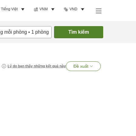
Tiếng Việt
VNM
VND
ng mỗi phòng
•
1
phòng
Tìm kiếm
Đề xuất
Lý do bạn thấy những kết quả này