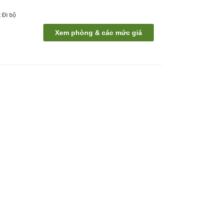
t
Đi bộ
Xem phòng & các mức giá