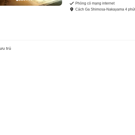
Phòng có mạng internet
Cách
Ga Shimosa-Nakayama
4
phú
ưu trú