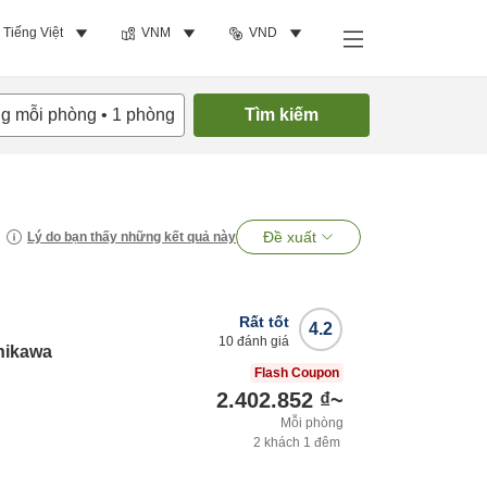
Tiếng Việt
VNM
VND
ng mỗi phòng
•
1
phòng
Tìm kiếm
Đề xuất
Lý do bạn thấy những kết quả này
Rất tốt
4.2
10
đánh giá
hikawa
Flash Coupon
2.402.852 ₫
~
Mỗi phòng
2
khách
1
đêm