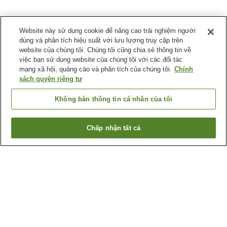
Website này sử dụng cookie để nâng cao trải nghiệm người
dùng và phân tích hiệu suất với lưu lượng truy cập trên
website của chúng tôi. Chúng tôi cũng chia sẻ thông tin về
việc bạn sử dụng website của chúng tôi với các đối tác
mạng xã hội, quảng cáo và phân tích của chúng tôi.
Chính
sách quyền riêng tư
Không bán thông tin cá nhân của tôi
Chấp nhận tất cả
Quay lại trang trước