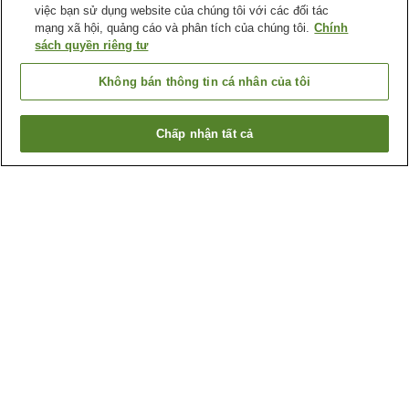
việc bạn sử dụng website của chúng tôi với các đối tác
mạng xã hội, quảng cáo và phân tích của chúng tôi.
Chính
sách quyền riêng tư
Không bán thông tin cá nhân của tôi
Chấp nhận tất cả
Quay lại trang trước
1 cơ sở lưu trú
Lý do bạn thấy những kết quả này