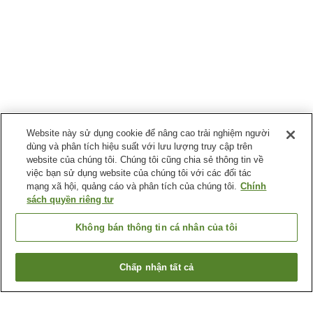
Website này sử dụng cookie để nâng cao trải nghiệm người
dùng và phân tích hiệu suất với lưu lượng truy cập trên
website của chúng tôi. Chúng tôi cũng chia sẻ thông tin về
việc bạn sử dụng website của chúng tôi với các đối tác
mạng xã hội, quảng cáo và phân tích của chúng tôi.
Chính
sách quyền riêng tư
Không bán thông tin cá nhân của tôi
Chấp nhận tất cả
Quay lại trang trước