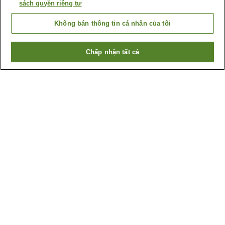
sách quyền riêng tư
Không bán thông tin cá nhân của tôi
Chấp nhận tất cả
Quay lại trang trước
2
cơ sở lưu trú
Lý do bạn thấy những kết quả này