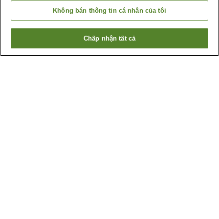
Không bán thông tin cá nhân của tôi
Chấp nhận tất cả
Quay lại trang trước
11
cơ sở lưu trú
Lý do bạn thấy những kết quả này