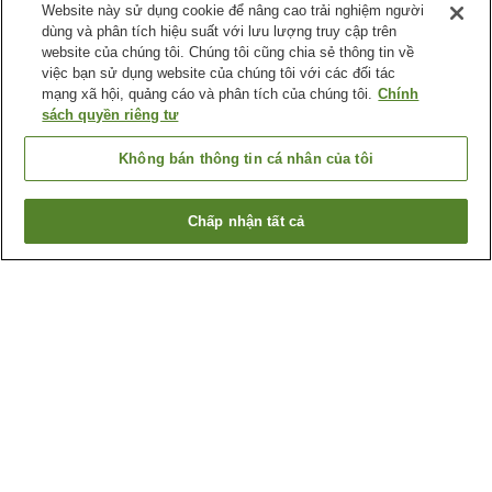
Website này sử dụng cookie để nâng cao trải nghiệm người
dùng và phân tích hiệu suất với lưu lượng truy cập trên
website của chúng tôi. Chúng tôi cũng chia sẻ thông tin về
việc bạn sử dụng website của chúng tôi với các đối tác
mạng xã hội, quảng cáo và phân tích của chúng tôi.
Chính
sách quyền riêng tư
Không bán thông tin cá nhân của tôi
Chấp nhận tất cả
Quay lại trang trước