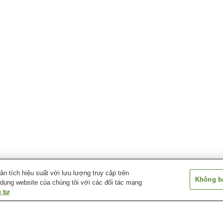
 tích hiệu suất với lưu lượng truy cập trên
Không bá
 dụng website của chúng tôi với các đối tác mạng
 tư
Ga Namegawa Island
Ga Ubara