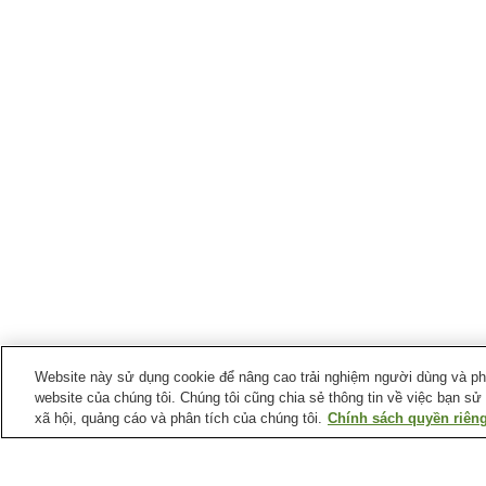
Website này sử dụng cookie để nâng cao trải nghiệm người dùng và phân
website của chúng tôi. Chúng tôi cũng chia sẻ thông tin về việc bạn sử
xã hội, quảng cáo và phân tích của chúng tôi.
Chính sách quyền riêng
Ga xe lửa tại
Thành phố Katsuura
Ga Katsuura
Ga Kazusa-Okitsu