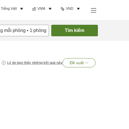
Tiếng Việt
VNM
VND
ng mỗi phòng
•
1
phòng
Tìm kiếm
Đề xuất
Lý do bạn thấy những kết quả này