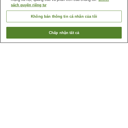
sách quyền riêng tư
Không bán thông tin cá nhân của tôi
Chấp nhận tất cả
Quay lại trang trước
3
cơ sở lưu trú
Lý do bạn thấy những kết quả này