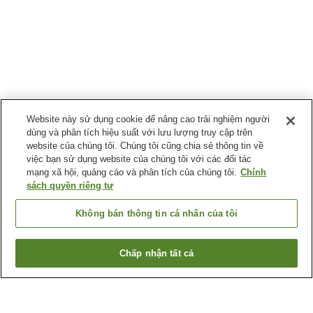
Website này sử dụng cookie để nâng cao trải nghiệm người
dùng và phân tích hiệu suất với lưu lượng truy cập trên
website của chúng tôi. Chúng tôi cũng chia sẻ thông tin về
việc bạn sử dụng website của chúng tôi với các đối tác
mạng xã hội, quảng cáo và phân tích của chúng tôi.
Chính
sách quyền riêng tư
Không bán thông tin cá nhân của tôi
Chấp nhận tất cả
Quay lại trang trước