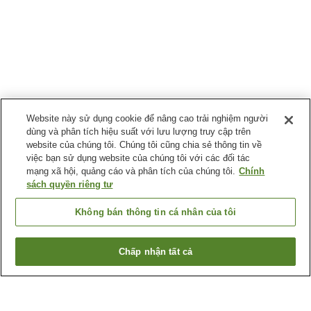
Website này sử dụng cookie để nâng cao trải nghiệm người
dùng và phân tích hiệu suất với lưu lượng truy cập trên
website của chúng tôi. Chúng tôi cũng chia sẻ thông tin về
việc bạn sử dụng website của chúng tôi với các đối tác
mạng xã hội, quảng cáo và phân tích của chúng tôi.
Chính
sách quyền riêng tư
Không bán thông tin cá nhân của tôi
Chấp nhận tất cả
Quay lại trang trước